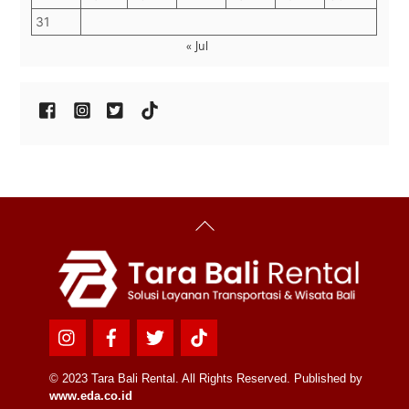
31
« Jul
Back
To
Top
Icon
Icon
Icon
Icon
label
label
label
label
© 2023 Tara Bali Rental. All Rights Reserved. Published by
www.eda.co.id