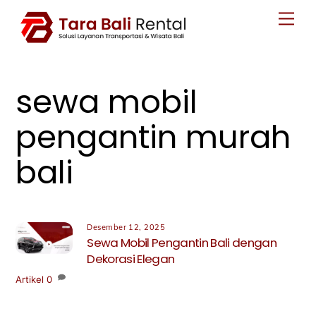
Skip
Men
to
content
sewa mobil
pengantin murah
bali
Desember 12, 2025
Sewa Mobil Pengantin Bali dengan
Dekorasi Elegan
Artikel
0