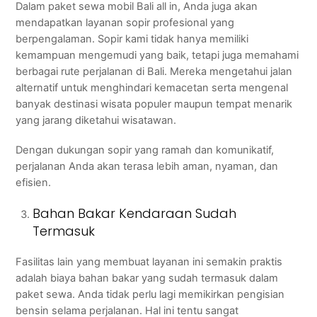
Dalam paket sewa mobil Bali all in, Anda juga akan
mendapatkan layanan sopir profesional yang
berpengalaman. Sopir kami tidak hanya memiliki
kemampuan mengemudi yang baik, tetapi juga memahami
berbagai rute perjalanan di Bali. Mereka mengetahui jalan
alternatif untuk menghindari kemacetan serta mengenal
banyak destinasi wisata populer maupun tempat menarik
yang jarang diketahui wisatawan.
Dengan dukungan sopir yang ramah dan komunikatif,
perjalanan Anda akan terasa lebih aman, nyaman, dan
efisien.
Bahan Bakar Kendaraan Sudah
Termasuk
Fasilitas lain yang membuat layanan ini semakin praktis
adalah biaya bahan bakar yang sudah termasuk dalam
paket sewa. Anda tidak perlu lagi memikirkan pengisian
bensin selama perjalanan. Hal ini tentu sangat