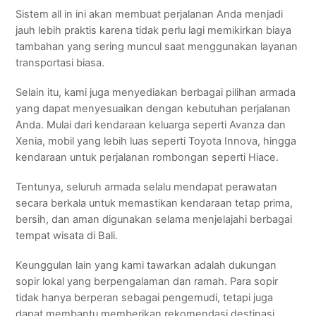
Sistem all in ini akan membuat perjalanan Anda menjadi
jauh lebih praktis karena tidak perlu lagi memikirkan biaya
tambahan yang sering muncul saat menggunakan layanan
transportasi biasa.
Selain itu, kami juga menyediakan berbagai pilihan armada
yang dapat menyesuaikan dengan kebutuhan perjalanan
Anda. Mulai dari kendaraan keluarga seperti Avanza dan
Xenia, mobil yang lebih luas seperti Toyota Innova, hingga
kendaraan untuk perjalanan rombongan seperti Hiace.
Tentunya, seluruh armada selalu mendapat perawatan
secara berkala untuk memastikan kendaraan tetap prima,
bersih, dan aman digunakan selama menjelajahi berbagai
tempat wisata di Bali.
Keunggulan lain yang kami tawarkan adalah dukungan
sopir lokal yang berpengalaman dan ramah. Para sopir
tidak hanya berperan sebagai pengemudi, tetapi juga
dapat membantu memberikan rekomendasi destinasi