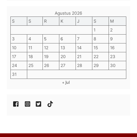
Agustus 2026
S
S
R
K
J
S
M
1
2
3
4
5
6
7
8
9
10
11
12
13
14
15
16
17
18
19
20
21
22
23
24
25
26
27
28
29
30
31
« Jul