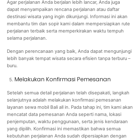
Agar perjalanan Anda berjalan lebih lancar, Anda juga
dapat menyampaikan rencana perjalanan atau daftar
destinasi wisata yang ingin dikunjungi. Informasi ini akan
membantu tim dan sopir kami dalam mempersiapkan rute
perjalanan terbaik serta memperkirakan waktu tempuh
selama perjalanan.
Dengan perencanaan yang baik, Anda dapat mengunjungi
lebih banyak tempat wisata secara efisien tanpa terburu –
buru.
Melakukan Konfirmasi Pemesanan
Setelah semua detail perjalanan telah disepakati, langkah
selanjutnya adalah melakukan konfirmasi pemesanan
layanan sewa mobil Bali all in. Pada tahap ini, tim kami akan
mencatat data pemesanan Anda seperti nama, lokasi
penjemputan, waktu penggunaan, serta jenis kendaraan
yang dipilih. Konfirmasi ini memastikan bahwa semua
kebutuhan perjalanan Anda sudah dipersiapkan dengan