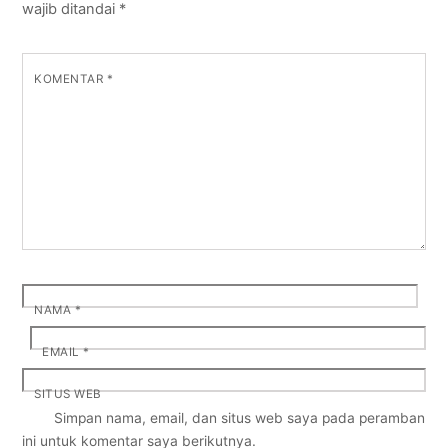
wajib ditandai
*
KOMENTAR
*
NAMA
*
EMAIL
*
SITUS WEB
Simpan nama, email, dan situs web saya pada peramban
ini untuk komentar saya berikutnya.