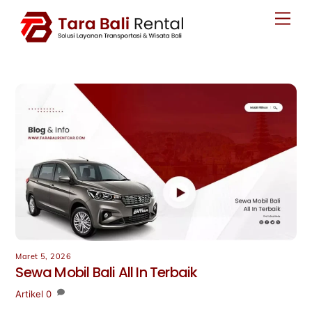
Skip
Men
to
content
Maret 5, 2026
Sewa Mobil Bali All In Terbaik
Artikel
0