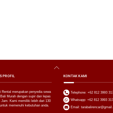
Back
To
Top
S PROFIL
KONTAK KAMI
li Rental merupakan penyedia sewa
Telephone: +62 812 3993 31
 Bali Murah dengan supir dan lepas
Whatsapp: +62 812 3993 31
 Jam. Kami memiliki lebih dari 130
untuk memenuhi kebutuhan anda.
Email: tarabalirencar@gmail