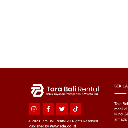
SEKILA
Tara Ba
mobil di
Icon
Icon
Icon
Icon
kunci 24
label
label
label
label
armada 
© 2023 Tara Bali Rental. All Rights Reserved.
www.eda.co.id
Published by