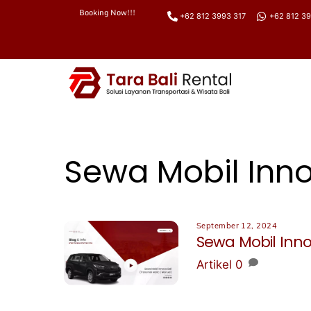
Booking Now!!!
+62 812 3993 317
+62 812 39
Skip
to
content
Sewa Mobil Inno
September 12, 2024
Sewa Mobil Inno
Artikel
0