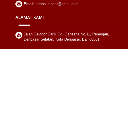
Email: tarabalirencar@gmail.com
ALAMAT KAMI
Jalan Gelogor Carik Gg. Ganesha No.11, Pemogan,
Denpasar Selatan, Kota Denpasar, Bali 80361