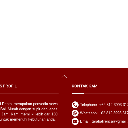
Back
To
Top
S PROFIL
KONTAK KAMI
li Rental merupakan penyedia sewa
Telephone: +62 812 3993 31
 Bali Murah dengan supir dan lepas
Whatsapp: +62 812 3993 31
 Jam. Kami memiliki lebih dari 130
untuk memenuhi kebutuhan anda.
Email: tarabalirencar@gmail