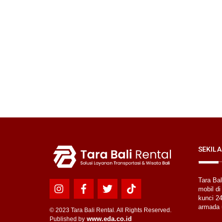
SEKILA
Tara Ba
mobil di
Icon
Icon
Icon
Icon
kunci 24
label
label
label
label
armada 
© 2023 Tara Bali Rental. All Rights Reserved.
www.eda.co.id
Published by