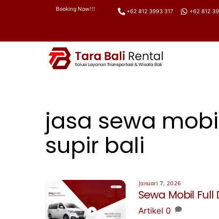
Booking Now!!!
+62 812 3993 317
+62 812 39
Skip
to
content
jasa sewa mobil
supir bali
Januari 7, 2026
Sewa Mobil Full
Artikel
0