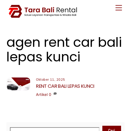
Skip
Men
to
content
agen rent car bali
lepas kunci
Oktober 11, 2025
RENT CAR BALI LEPAS KUNCI
Artikel
0
Cari
Cari