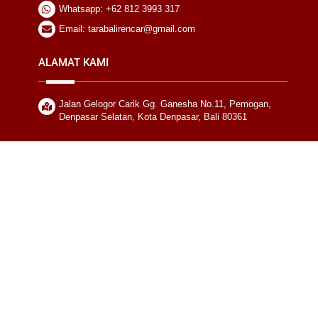
Whatsapp: +62 812 3993 317
Email: tarabalirencar@gmail.com
ALAMAT KAMI
Jalan Gelogor Carik Gg. Ganesha No.11, Pemogan,
Denpasar Selatan, Kota Denpasar, Bali 80361