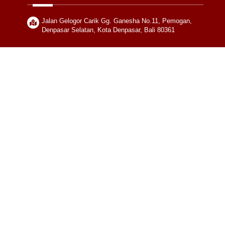
Jalan Gelogor Carik Gg. Ganesha No.11, Pemogan,
Denpasar Selatan, Kota Denpasar, Bali 80361