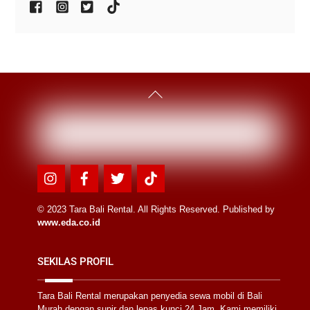
Back
To
Top
Icon
Icon
Icon
Icon
label
label
label
label
© 2023 Tara Bali Rental. All Rights Reserved. Published by
www.eda.co.id
SEKILAS PROFIL
Tara Bali Rental merupakan penyedia sewa mobil di Bali
Murah dengan supir dan lepas kunci 24 Jam. Kami memiliki