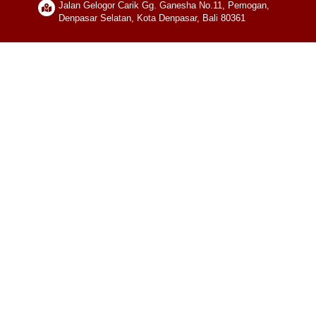
Jalan Gelogor Carik Gg. Ganesha No.11, Pemogan,
Denpasar Selatan, Kota Denpasar, Bali 80361