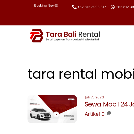
Booking Now!!!
+62 812 3993 317
+62 812 39
Skip
to
content
tara rental mobi
Juli 7, 2023
Sewa Mobil 24 J
Artikel
0