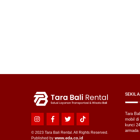
SEKILA
Tara Ba
mobil di
Icon
Icon
Icon
Icon
kunci 24
label
label
label
label
armada 
© 2023 Tara Bali Rental. All Rights Reserved.
www.eda.co.id
Published by