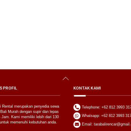
Back
To
Top
S PROFIL
KONTAK KAMI
li Rental merupakan penyedia sewa
Telephone: +62 812 3993 31
 Bali Murah dengan supir dan lepas
Whatsapp: +62 812 3993 31
 Jam. Kami memiliki lebih dari 130
untuk memenuhi kebutuhan anda.
Email: tarabalirencar@gmail