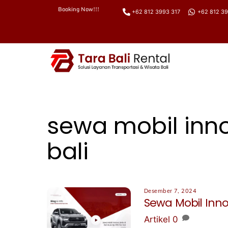
Booking Now!!!
+62 812 3993 317
+62 812 39
Skip
to
content
sewa mobil inno
bali
Desember 7, 2024
Sewa Mobil Innov
Artikel
0