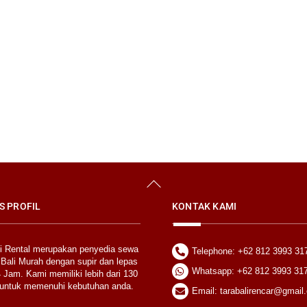
Back
To
Top
S PROFIL
KONTAK KAMI
li Rental merupakan penyedia sewa
Telephone: +62 812 3993 31
 Bali Murah dengan supir dan lepas
Whatsapp: +62 812 3993 31
 Jam. Kami memiliki lebih dari 130
untuk memenuhi kebutuhan anda.
Email: tarabalirencar@gmail