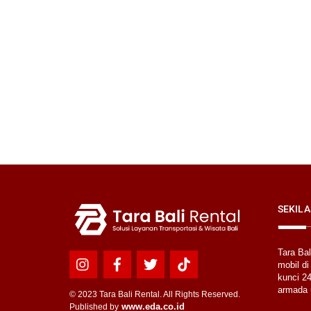
SEKILA
Tara Ba
mobil di
Icon
Icon
Icon
Icon
kunci 24
label
label
label
label
armada 
© 2023 Tara Bali Rental. All Rights Reserved.
www.eda.co.id
Published by