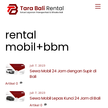
Skip
Men
to
content
rental
mobil+bbm
Juli 7, 2023
Sewa Mobil 24 Jam dengan Supir di
Bali
Artikel
0
Juli 7, 2023
Sewa Mobil Lepas Kunci 24 Jam di Bali
Artikel
0