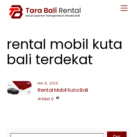
Skip
Men
to
content
rental mobil kuta
bali terdekat
Mei 8, 2026
Rental Mobil Kuta Bali
Artikel
0
Cari
Cari