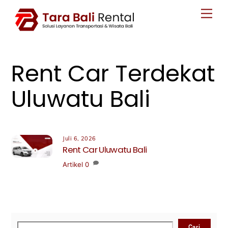
Skip
Men
to
content
Rent Car Terdekat
Uluwatu Bali
Juli 6, 2026
Rent Car Uluwatu Bali
Artikel
0
Cari
Cari