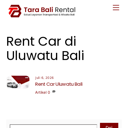
Skip
Men
to
content
Rent Car di
Uluwatu Bali
Juli 6, 2026
Rent Car Uluwatu Bali
Artikel
0
Cari
Cari