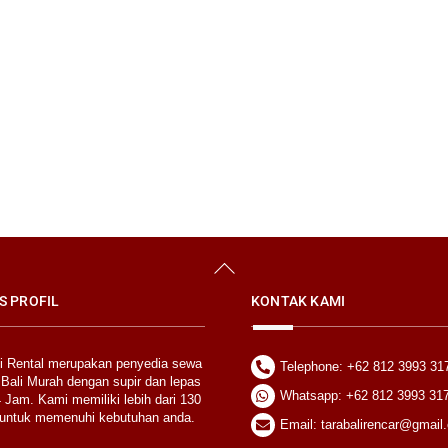
Back
To
Top
S PROFIL
KONTAK KAMI
li Rental merupakan penyedia sewa
Telephone: +62 812 3993 31
 Bali Murah dengan supir dan lepas
Whatsapp: +62 812 3993 31
 Jam. Kami memiliki lebih dari 130
untuk memenuhi kebutuhan anda.
Email: tarabalirencar@gmail