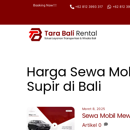
Booking Now!!!
+62 812 3993 317
+62 812 39
Skip
to
content
Harga Sewa Mo
Supir di Bali
Maret 8, 2025
Sewa Mobil Mewa
Artikel
0