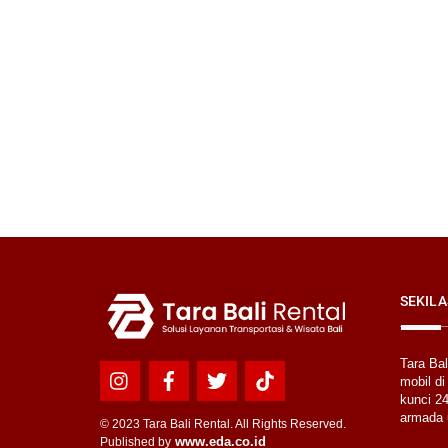
SEKILA
Tara Ba
mobil di
Icon
Icon
Icon
Icon
kunci 24
label
label
label
label
armada 
© 2023 Tara Bali Rental. All Rights Reserved.
www.eda.co.id
Published by