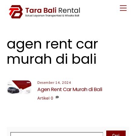
Skip
Men
to
content
agen rent car
murah di bali
Desember 14, 2024
Agen Rent Car Murah di Bali
Artikel
0
Cari
Cari